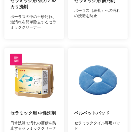
セラミック用 強力アル
セラミック用 防汚剤
カリ洗剤
ポーラス（細孔）への汚れ
の浸透を防止
ポーラスの中の土砂汚れ、
油汚れを簡単除去するセラ
ミッククリーナー
セラミック用 中性洗剤
ベルベットパッド
日常洗浄で汚れの蓄積を防
セラミックタイル専用パッ
止するセラミッククリーナ
ド