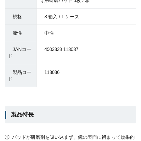
専用研磨パッド 1枚 / 箱
規格
8 箱入 / 1 ケース
液性
中性
JANコー
4903339 113037
ド
製品コー
113036
ド
製品特長
① パッドが研磨剤を吸い込まず、鏡の表面に留まって効果的